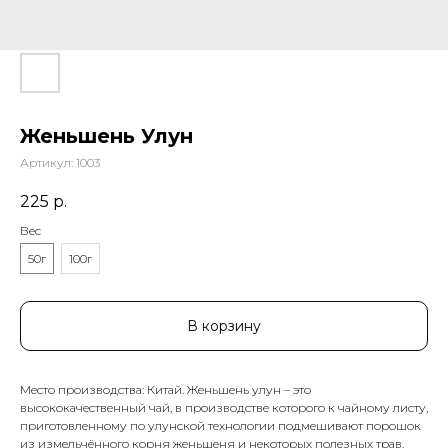
Женьшень Улун
Артикул:
1003
225
р.
Вес
50г
100г
В корзину
Место производства: Китай. Женьшень улун – это
высококачественный чай, в производстве которого к чайному листу,
приготовленному по улунской технологии подмешивают порошок
из измельчённого корня женьшеня и некоторых полезных трав.