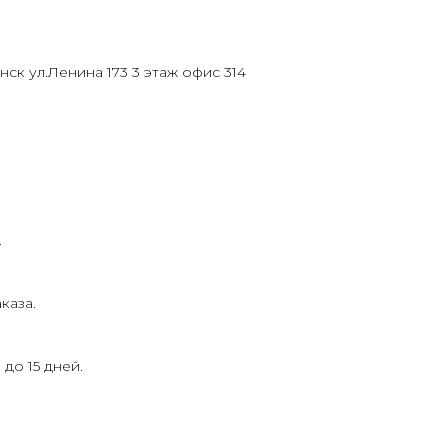
нск ул.Ленина 173 3 этаж офис 314
.
каза.
до 15 дней.