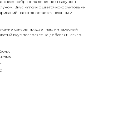
т свежесобранных лепестков сакуры в
улуном. Вкус мягкий с цветочно-фруктовыми
вариваний напиток остается нежным и
ухание сакуры придает чаю интересный
оватый вкус позволяет не добавлять сахар.
боли;
низма;
ю;
00