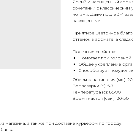
Яркий и насыщенный арома
сочетании с классическим 
нотами. Даже после 3-4 за
насыщенным.
Приятное цветочное благо
оттенок в аромате, а сладк
Полезные свойства:
Помогает при головной 
Общее укрепление орга
Способствует похудени
Объем заваривания (мл.): 2
Вес заварки (г.): 5-7
Температура (с): 85-90
Время настоя (сек.): 20-30
з магазина, а так же при доставке курьером по городу.
банка.