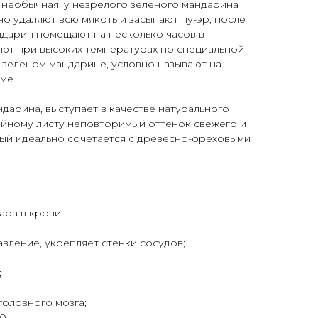
 необычная: у незрелого зеленого мандарина
но удаляют всю мякоть и засыпают пу-эр, после
ндарин помещают на несколько часов в
ают при высоких температурах по специальной
в зеленом мандарине, условно называют на
ме.
арина, выступает в качестве натурального
айному листу неповторимый оттенок свежего и
рый идеально сочетается с древесно-ореховыми
ара в крови;
вление, укрепляет стенки сосудов;
;
головного мозга;
00