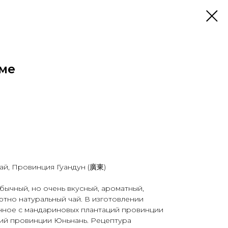
йме
ай, Провинция Гуандун (廣東)
бычный, но очень вкусный, ароматный,
ютно натуральный чай. В изготовлении
анное с мандариновых плантаций провинции
аций провинции Юньнань. Рецептура