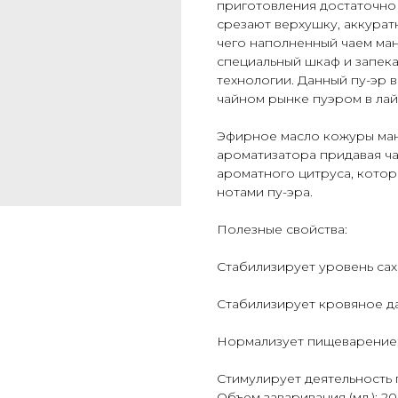
приготовления достаточно
срезают верхушку, аккурат
чего наполненный чаем ма
специальный шкаф и запек
технологии. Данный пу-эр 
чайном рынке пуэром в лай
Эфирное масло кожуры манд
ароматизатора придавая ч
ароматного цитруса, кото
нотами пу-эра.
Полезные свойства:
Стабилизирует уровень сах
Стабилизирует кровяное да
Нормализует пищеварение
Стимулирует деятельность 
Объем заваривания (мл.): 2